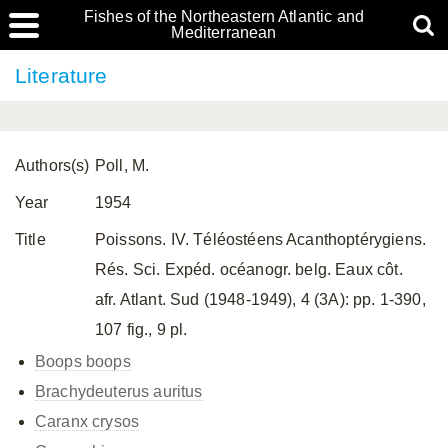
Fishes of the Northeastern Atlantic and
Mediterranean
Literature
Authors(s)
Poll, M.
Year
1954
Title
Poissons. IV. Téléostéens Acanthoptérygiens.
Rés. Sci. Expéd. océanogr. belg. Eaux côt.
afr. Atlant. Sud (1948-1949), 4 (3A): pp. 1-390,
107 fig., 9 pl.
Boops boops
Brachydeuterus auritus
Caranx crysos