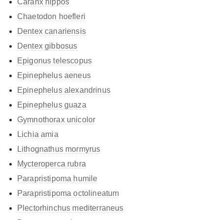
Caranx hippos
Chaetodon hoefleri
Dentex canariensis
Dentex gibbosus
Epigonus telescopus
Epinephelus aeneus
Epinephelus alexandrinus
Epinephelus guaza
Gymnothorax unicolor
Lichia amia
Lithognathus mormyrus
Mycteroperca rubra
Parapristipoma humile
Parapristipoma octolineatum
Plectorhinchus mediterraneus