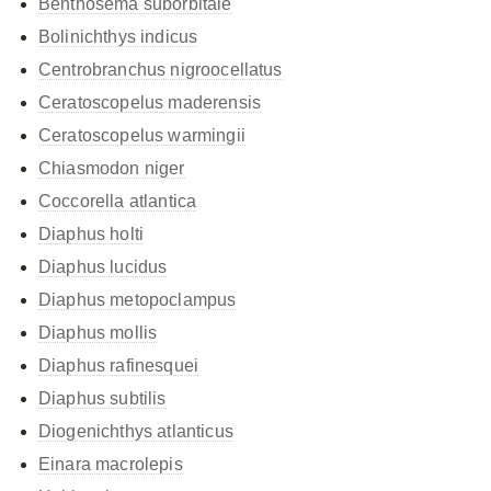
Benthosema suborbitale
Bolinichthys indicus
Centrobranchus nigroocellatus
Ceratoscopelus maderensis
Ceratoscopelus warmingii
Chiasmodon niger
Coccorella atlantica
Diaphus holti
Diaphus lucidus
Diaphus metopoclampus
Diaphus mollis
Diaphus rafinesquei
Diaphus subtilis
Diogenichthys atlanticus
Einara macrolepis