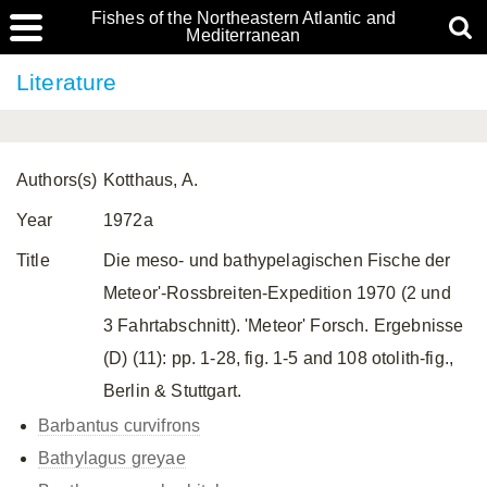
Fishes of the Northeastern Atlantic and
Mediterranean
Literature
Authors(s)
Kotthaus, A.
Year
1972a
Title
Die meso- und bathypelagischen Fische der
Meteor'-Rossbreiten-Expedition 1970 (2 und
3 Fahrtabschnitt). 'Meteor' Forsch. Ergebnisse
(D) (11): pp. 1-28, fig. 1-5 and 108 otolith-fig.,
Berlin & Stuttgart.
Barbantus curvifrons
Bathylagus greyae