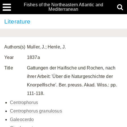
Fishes of the Northeastern Atlantic and
Mediterranean
Literature
Authors(s)
Muller, J.; Henle, J.
Year
1837a
Title
Gattungen der Haifische und Rochen, nach
ihrer Arbeit: 'Über die Naturgeschichte der
Knorpelfische'. Ber. preuss. Akad. Wiss.: pp.
111-118.
Centrophorus
Centrophorus granulosus
Galeocerdo