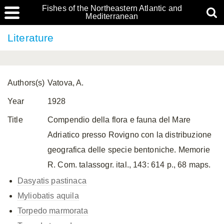
Fishes of the Northeastern Atlantic and
Mediterranean
Literature
Authors(s)
Vatova, A.
Year
1928
Title
Compendio della flora e fauna del Mare
Adriatico presso Rovigno con la distribuzione
geografica delle specie bentoniche. Memorie
R. Com. talassogr. ital., 143: 614 p., 68 maps.
Dasyatis pastinaca
Myliobatis aquila
Torpedo marmorata