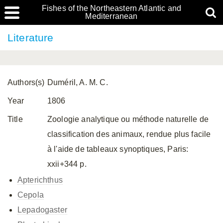
Fishes of the Northeastern Atlantic and
Mediterranean
Literature
Authors(s)
Duméril, A. M. C.
Year
1806
Title
Zoologie analytique ou méthode naturelle de
classification des animaux, rendue plus facile
à l'aide de tableaux synoptiques, Paris:
xxii+344 p.
Apterichthus
Cepola
Lepadogaster