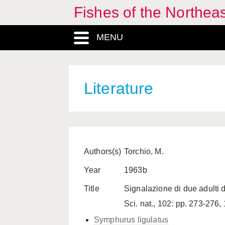
Fishes of the Northea
MENU
Literature
Authors(s)
Torchio, M.
Year
1963b
Title
Signalazione di due adulti d
Sci. nat., 102: pp. 273-276, 
Symphurus ligulatus