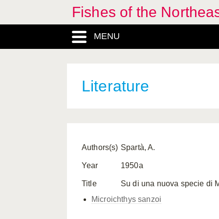
Fishes of the Northea
MENU
Literature
Authors(s)
Spartà, A.
Year
1950a
Title
Su di una nuova specie di Mic
Microichthys sanzoi