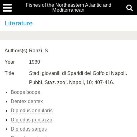
Fishes of the Northeastern Atlantic and
Mediterranean
Literature
Authors(s)
Ranzi, S.
Year
1930
Title
Stadi giovanili di Sparidi del Golfo di Napoli.
Pubbl. Staz. zool. Napoli, 10: 407-416.
Boops boops
Dentex dentex
Diplodus annularis
Diplodus puntazzo
Diplodus sargus