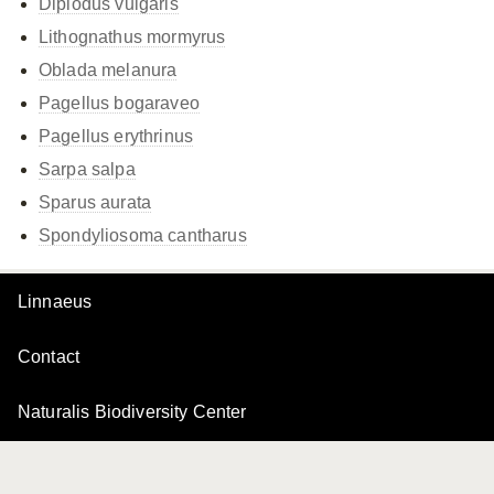
Diplodus vulgaris
Lithognathus mormyrus
Oblada melanura
Pagellus bogaraveo
Pagellus erythrinus
Sarpa salpa
Sparus aurata
Spondyliosoma cantharus
Linnaeus
Contact
Naturalis Biodiversity Center