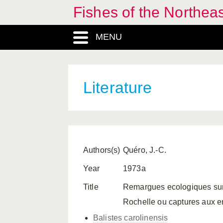
Fishes of the Northea
MENU
Literature
Authors(s)
Quéro, J.-C.
Year
1973a
Title
Remargues ecologiques sur l
Rochelle ou captures aux env
Balistes carolinensis