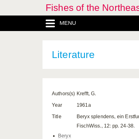
Fishes of the Northea
MENU
Literature
Authors(s)
Krefft, G.
Year
1961a
Title
Beryx splendens, ein Erstf
FischWiss., 12: pp. 24-38.
Beryx