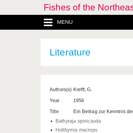
Fishes of the Northea
MENU
Literature
Authors(s)
Krefft, G.
Year
1956
Title
Ein Beitrag zur Kenntnis de
Bathyraja spinicauda
Holtbyrnia macrops