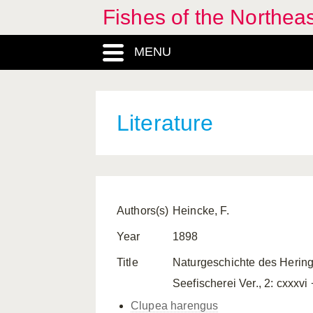
Fishes of the Northea
MENU
Literature
Authors(s)
Heincke, F.
Year
1898
Title
Naturgeschichte des Herin
Seefischerei Ver., 2: cxxxvi 
Clupea harengus