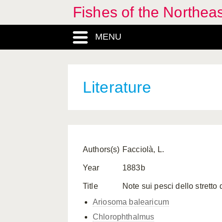
Fishes of the Northea
MENU
Literature
Authors(s)
Facciolà, L.
Year
1883b
Title
Note sui pesci dello stretto 
Ariosoma balearicum
Chlorophthalmus