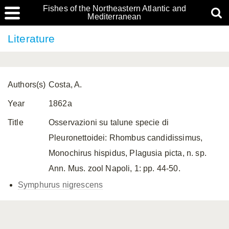
Fishes of the Northeastern Atlantic and
Mediterranean
Literature
Authors(s)
Costa, A.
Year
1862a
Title
Osservazioni su talune specie di
Pleuronettoidei: Rhombus candidissimus,
Monochirus hispidus, Plagusia picta, n. sp.
Ann. Mus. zool Napoli, 1: pp. 44-50.
Symphurus nigrescens