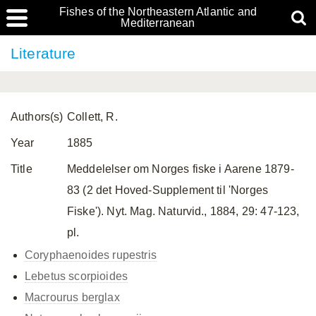
Fishes of the Northeastern Atlantic and
Mediterranean
Literature
Authors(s)
Collett, R.
Year
1885
Title
Meddelelser om Norges fiske i Aarene 1879-
83 (2 det Hoved-Supplement til 'Norges
Fiske'). Nyt. Mag. Naturvid., 1884, 29: 47-123,
pl.
Coryphaenoides rupestris
Lebetus scorpioides
Macrourus berglax