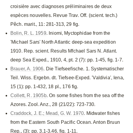
croisière avec diagnoses préliminaires de deux
espèces nouvelles. Revue Trav. Off. (scient. tech.)
Pêch. marit., 11: 281-313, 29 fig.
Bolin, R. L. 1959
. Iniomi, Myctophidae from the
'Michael Sars' North Atlantic deep-sea expedition
1910. Rep. scient. Results Mfchael Sars N. Atlant.
deep Sea Exped., 1910, 4, pt. 2 (7): pp. 1-45, fig. 1-7.
Brauer, A. 1906
. Die Tiefseefische. 1. Systematischer
Teil. Wiss. Ergebn. dt. Tiefsee-Exped. 'Valdivia', Iena,
15 (1): pp. 1-432, 18 pl., 176 fig.
Collett, R. 1905b
. On some fishes from the sea off the
Azores. Zool. Anz., 28 (21/22): 723-730.
Craddock, J. E.; Mead, G. W. 1970
. Midwater fishes
from the Eastern South Pacific Ocean. Anton Bruun
Rep., (3): pp. 3.1-3.46, fig. 1-11.