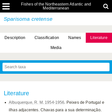
Fishes of the Northeastern Atlantic and
Mediterranean
Sparisoma cretense
Description
Classification
Names
Literature
Media
Literature
Albuquerque, R. M. 1954-1956
. Peixes de Portugal e
ilhas adjacentes. Chavas para a sua determinação.