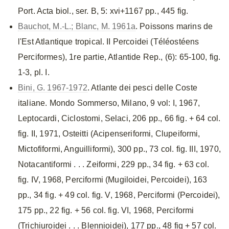
Port. Acta biol., ser. B, 5: xvi+1167 pp., 445 fig.
Bauchot, M.-L.; Blanc, M. 1961a
. Poissons marins de
l'Est Atlantique tropical. II Percoidei (Téléostéens
Perciformes), 1re partie, Atlantide Rep., (6): 65-100, fig.
1-3, pl. I.
Bini, G. 1967-1972
. Atlante dei pesci delle Coste
italiane. Mondo Sommerso, Milano, 9 vol: I, 1967,
Leptocardi, Ciclostomi, Selaci, 206 pp., 66 fig. + 64 col.
fig. II, 1971, Osteitti (Acipenseriformi, Clupeiformi,
Mictofiformi, Anguilliformi), 300 pp., 73 col. fig. III, 1970,
Notacantiformi . . . Zeiformi, 229 pp., 34 fig. + 63 col.
fig. IV, 1968, Perciformi (Mugiloidei, Percoidei), 163
pp., 34 fig. + 49 col. fig. V, 1968, Perciformi (Percoidei),
175 pp., 22 fig. + 56 col. fig. VI, 1968, Perciformi
(Trichiuroidei . . . Blennioidei), 177 pp., 48 fig + 57 col.