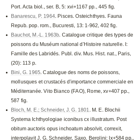
Port. Acta biol., ser. B, 5: xvi+1167 pp., 445 fig.
Banarescu, P. 1964
. Pisces. Osteichthyes. Fauna
Repub. pop. rom., Bucuresti, 13: 1-962, 402 fig.
Bauchot, M.-L. 1963b
. Catalogue critique des types de
poissons du Muséum national d'Histoire naturelle. I:
Famille des Labridés. Publ. div. Mus. Hist. nat., Paris,
(20): 113 p.
Bini, G. 1965
. Catalogue des noms de poissons,
mollusques et crustacés d'importance commerciale en
Méditerranée. Vito Bianco (FAO), Rome, xv+407 pp.,
587 fig.
Bloch, M. E.; Schneider, J. G. 1801
. M. E. Blochii
Systema Ichthyologiae iconibus cx illustratum. Post
obitum auctoris opus inchoatum absolvit, correxit,
interpolavit J. G. Schneider, Saxo. Berolini: Ix+584 pp.,