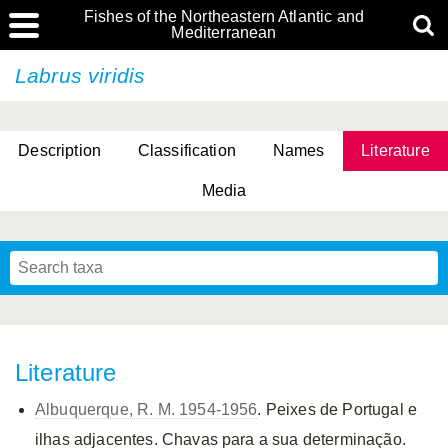
Fishes of the Northeastern Atlantic and
Mediterranean
Labrus viridis
Description
Classification
Names
Literature
Media
Literature
Albuquerque, R. M. 1954-1956
. Peixes de Portugal e
ilhas adjacentes. Chavas para a sua determinação.