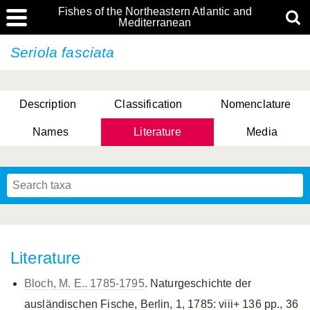
Fishes of the Northeastern Atlantic and
Mediterranean
Seriola fasciata
Description
Classification
Nomenclature
Names
Literature
Media
Literature
Bloch, M. E.. 1785-1795
. Naturgeschichte der
ausländischen Fische, Berlin, 1, 1785: viii+ 136 pp., 36