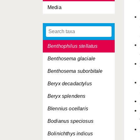
Media
Benthocometes robustus
Benthodesmus elongatus
Benthophiloides brauneri
Benthophilus stellatus
Benthosema glaciale
Benthosema suborbitale
Beryx decadactylus
Beryx splendens
Blennius ocellaris
Bodianus speciosus
Bolinichthys indicus