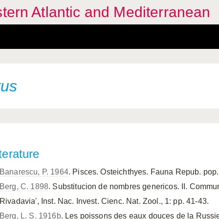
stern Atlantic and Mediterranean
tus
terature
Banarescu, P. 1964
. Pisces. Osteichthyes. Fauna Repub. pop. r
Berg, C. 1898
. Substitucion de nombres genericos. II. Commun
Rivadavia', Inst. Nac. Invest. Cienc. Nat. Zool., 1: pp. 41-43.
Berg, L. S. 1916b
. Les poissons des eaux douces de la Russie,