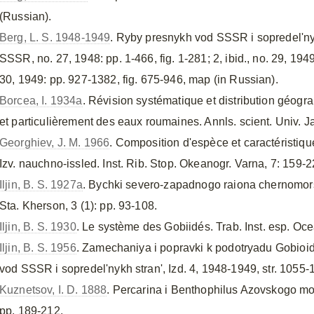
(Russian).
Berg, L. S. 1948-1949
. Ryby presnykh vod SSSR i sopredel'nyk
SSSR, no. 27, 1948: pp. 1-466, fig. 1-281; 2, ibid., no. 29, 1949
30, 1949: pp. 927-1382, fig. 675-946, map (in Russian).
Borcea, I. 1934a
. Révision systématique et distribution géog
et particulièrement des eaux roumaines. Annls. scient. Univ. Jas
Georghiev, J. M. 1966
. Composition d'espèce et caractéristiqu
Izv. nauchno-issled. Inst. Rib. Stop. Okeanogr. Varna, 7: 159-2
Iljin, B. S. 1927a
. Bychki severo-zapadnogo raiona chernomorsk
Sta. Kherson, 3 (1): pp. 93-108.
Iljin, B. S. 1930
. Le système des Gobiidés. Trab. Inst. esp. Ocea
Iljin, B. S. 1956
. Zamechaniya i popravki k podotryadu Gobioid
vod SSSR i sopredel'nykh stran', Izd. 4, 1948-1949, str. 1055-11
Kuznetsov, I. D. 1888
. Percarina i Benthophilus Azovskogo mor
pp. 189-212.