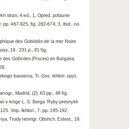
h stran, 4 ed., 1, Opred. pofaune
: pp. 467-925, fig. 282-674; 3, ibid., no.
raphique des Gobiidés de la mer Noire
sy, 19 : 231 p., 91 fig.
e des Gobiides (Pisces) en Bulgaria.
28.
ogo basseina. Tr. Gos. ikhtiol. opyt.
nogr., Madrid, (2): 63 pp., 48 fig.
ei v knige L. S. Berga 'Ryby presnykh
25. Vop. Ikhtiol., 7: pp. 185-192.
ya. Trudy leningr. Obshch. Estest., 19: