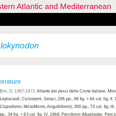
stern Atlantic and Mediterranean
lokynodon
terature
Bini, G. 1967-1972
. Atlante dei pesci delle Coste italiane. Mo
Leptocardi, Ciclostomi, Selaci, 206 pp., 66 fig. + 64 col. fig. II,
Clupeiformi, Mictofiformi, Anguilliformi), 300 pp., 73 col. fig. III
pp., 34 fig. + 63 col. fig. IV, 1968, Perciformi (Mugiloidei, Percoi