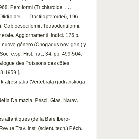
68, Perciformi (Trichiuroidei . . .
Ofidioidei . . . Dactilopteroidei), 196
rmi, Gobioesociformi, Tetraodontiformi,
enerale. Aggiornamenti. Indici. 176 p.
n nuovo género (Onogadus nov. gen.) y
oc. e.sp. Hist. nat., 34: pp. 499-504.
alogue des Poissons des côtes
58-1959 [.
 kraljesnjaka (Vertebrata) jadranskoga
 della Dalmazia. Pesci. Glas. Narav.
s atlantiques (de la Baie Ibero-
evue Trav. Inst. (scient. tech.) Pêch.