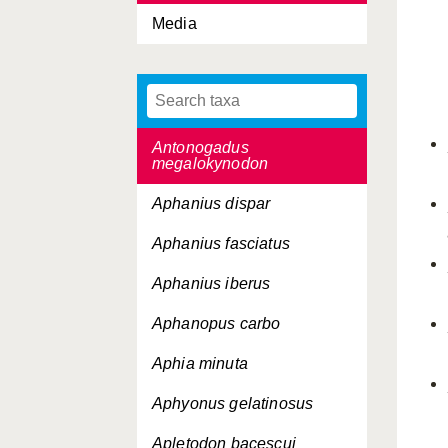
Antigonia capros
Media
Antimora rostrata
Antonogadus
macrophthalmus
Antonogadus
megalokynodon
Aphanius dispar
Aphanius fasciatus
Aphanius iberus
Aphanopus carbo
Aphia minuta
Aphyonus gelatinosus
Apletodon bacescui