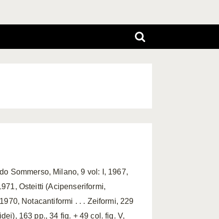
ndo Sommerso, Milano, 9 vol: I, 1967,
 1971, Osteitti (Acipenseriformi,
, 1970, Notacantiformi . . . Zeiformi, 229
dei), 163 pp., 34 fig. + 49 col. fig. V,