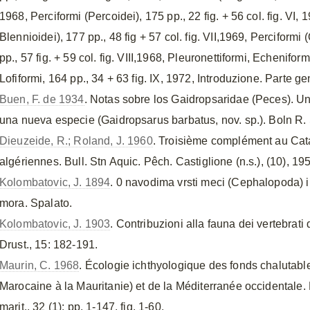
1968, Perciformi (Percoidei), 175 pp., 22 fig. + 56 col. fig. VI, 19
Blennioidei), 177 pp., 48 fig + 57 col. fig. VII,1969, Perciformi (
pp., 57 fig. + 59 col. fig. VIII,1968, Pleuronettiformi, Echenifo
Lofiformi, 164 pp., 34 + 63 fig. IX, 1972, Introduzione. Parte g
Buen, F. de 1934
. Notas sobre los Gaidropsaridae (Peces). U
una nueva especie (Gaidropsarus barbatus, nov. sp.). Boln R. S
Dieuzeide, R.; Roland, J. 1960
. Troisième complément au Cat
algériennes. Bull. Stn Aquic. Pêch. Castiglione (n.s.), (10), 19
Kolombatovic, J. 1894
. 0 navodima vrsti meci (Cephalopoda) i
mora. Spalato.
Kolombatovic, J. 1903
. Contribuzioni alla fauna dei vertebrati
Drust., 15: 182-191.
Maurin, C. 1968
. Écologie ichthyologique des fonds chalutable
Marocaine à la Mauritanie) et de la Méditerranée occidentale. R
marit., 32 (1): pp. 1-147, fig. 1-60.