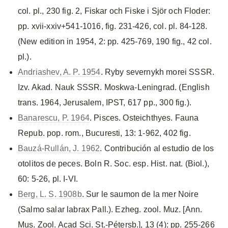
col. pl., 230 fig. 2, Fiskar och Fiske i Sjör och Floder:
pp. xvii-xxiv+541-1016, fig. 231-426, col. pl. 84-128.
(New edition in 1954, 2: pp. 425-769, 190 fig., 42 col.
pl.).
Andriashev, A. P. 1954
. Ryby severnykh morei SSSR.
Izv. Akad. Nauk SSSR. Moskwa-Leningrad. (English
trans. 1964, Jerusalem, IPST, 617 pp., 300 fig.).
Banarescu, P. 1964
. Pisces. Osteichthyes. Fauna
Repub. pop. rom., Bucuresti, 13: 1-962, 402 fig.
Bauzá-Rullán, J. 1962
. Contribución al estudio de los
otolitos de peces. Boln R. Soc. esp. Hist. nat. (Biol.),
60: 5-26, pl. I-VI.
Berg, L. S. 1908b
. Sur le saumon de la mer Noire
(Salmo salar labrax Pall.). Ezheg. zool. Muz. [Ann.
Mus. Zool. Acad Sci. St.-Pétersb.], 13 (4): pp. 255-266