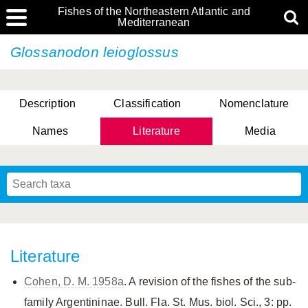
Fishes of the Northeastern Atlantic and
Mediterranean
Glossanodon leioglossus
Description
Classification
Nomenclature
Names
Literature
Media
Literature
Cohen, D. M. 1958a
. A revision of the fishes of the sub-
family Argentininae. Bull. Fla. St. Mus. biol. Sci., 3: pp.