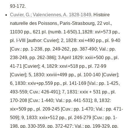
93-172.
Cuvier, G.; Valenciennes, A. 1828-1849
. Histoire
naturelle des Poissons, Paris-Strasbourg, 22 vol.,
11030 pp., 621 pl. (numb. 1-650).1,1828: xvi+573 pp.,
pl. I-VIII [author: Cuvier]; 2, 1828: xxi+490 pp., pl. 9-40
[Cuv.: pp. 1-238, pp. 249-262, pp. 387-490; Val.: pp.
238-249, pp. 262-386]; 3 April 1829: xxiii+500 pp., pl.
41-71 [Cuvier]; 4, 1829: xxvi+518 pp., pl. 72-99
[Cuvier]; 5, 1830: xxviii+499 pp., pl. 100-140 [Cuvier];
6, 1830: xxiv+pp.559 pp., pl. 141-169 [Val.: pp. 1-425,
493-559; Cuv.: 426-491]; 7, 1831: xxix + 531 pp., pl.
170-208 [Cuv.: 1-440; Val.: pp. 441-531]; 8, 1832:
xix+509 pp., pl. 209-245 [Cuv.: pp. 1-470; Val.: pp. 471-
509]; 9, 1833: xxix+512 pp., pl. 246-279 [Cuv.: pp. 1-
198, pp. 330-359, pp. 372-427; Val.: pp. 199-329, pp.