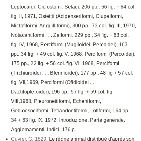
Leptocardi, Ciclostomi, Selaci, 206 pp., 66 fig. + 64 col.
fig. II, 1971, Osteitti (Acipenseriformi, Clupeiformi,
Mictofiformi, Anguilliformi), 300 pp., 73 col. fig. III, 1970,
Notacantiformi . . . Zeiformi, 229 pp., 34 fig. + 63 col.
fig. IV, 1968, Perciformi (Mugiloidei, Percoidei), 163
pp., 34 fig. + 49 col. fig. V, 1968, Perciformi (Percoidei),
175 pp., 22 fig. + 56 col. fig. VI, 1968, Perciformi
(Trichiuroidei . . . Blennioidei), 177 pp., 48 fig + 57 col.
fig. VII,1969, Perciformi (Ofidioidei . . .
Dactilopteroidei), 196 pp., 57 fig. + 59 col. fig.
VIII,1968, Pleuronettiformi, Echeniformi,
Gobioesociformi, Tetraodontiformi, Lofiformi, 164 pp.,
34 + 63 fig. IX, 1972, Introduzione. Parte generale.
Aggiornamenti. Indici. 176 p.
Cuvier, G. 1829
. Le règne animal distribué d'après son