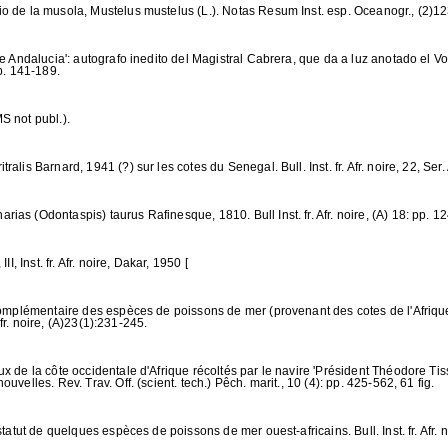
o de la musola, Mustelus mustelus (L.). Notas Resum Inst. esp. Oceanogr., (2)12
de Andalucia': autografo inedito del Magistral Cabrera, que da a luz anotado el 
p. 141-189.
S not publ.).
lis Barnard, 1941 (?) sur les cotes du Senegal. Bull. Inst. fr. Afr. noire, 22, Ser.
s (Odontaspis) taurus Rafinesque, 1810. Bull Inst. fr. Afr. noire, (A) 18: pp. 12
, Inst. fr. Afr. noire, Dakar, 1950 [
complémentaire des espèces de poissons de mer (provenant des cotes de l'Afrique
Afr. noire, (A)23(1):231-245.
 de la côte occidentale d'Afrique récoltés par le navire 'Président Théodore Tiss
velles. Rev. Trav. Off. (scient. tech.) Pêch. marit., 10 (4): pp. 425-562, 61 fig.
tatut de quelques espèces de poissons de mer ouest-africains. Bull. Inst. fr. Afr. no