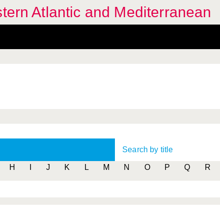
stern Atlantic and Mediterranean
Search by title
H
I
J
K
L
M
N
O
P
Q
R