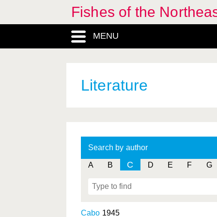
Fishes of the Northea
MENU
Literature
Search by author
C
A
B
D
E
F
G
Cabo
1945