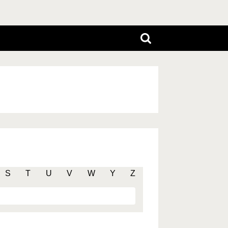
S
T
U
V
W
Y
Z