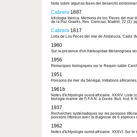
Nota sobre algunas fases del desarollo embrionari
Cabrera
1887
Ictiologia iberica. Memoria de los 'Peces del mar 
de la Paz Graells, Rev. Ciencias, Madrid, 22 (3): p
Cabrera
1817
Lista de Los Peces del mar de Andalucia, Cadiz (M
1960
Sur la presence d'un Ateleopidae Melanogloea veritra
1956
Remarques biologiques sur le Requin-sable Carcharia
1951
Poissons de mer du Sénégal, Initiations africaines, III
1961b
Notes d'Ichtyologie ouest-africaine. XXXIV. Liste 
biologie marine de l'I.F.A.N. à Gorée. Bull. Inst. fr. 
1937
Recherches systématiques sur les poissons littoraux
poissons littoraux avec la diagnose de 6 espèces nou
1962
Notes d'Ichtyologie ouest-africaine. XXXVI. Sur le s