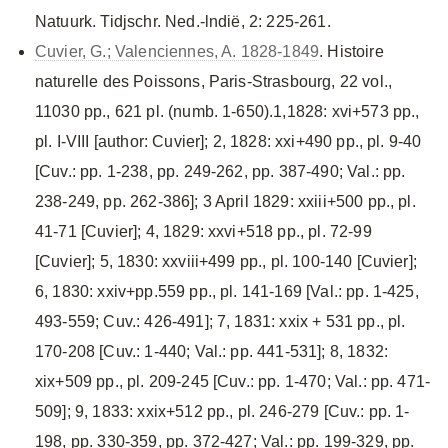
Natuurk. Tidjschr. Ned.-lndië, 2: 225-261.
Cuvier, G.; Valenciennes, A. 1828-1849
. Histoire
naturelle des Poissons, Paris-Strasbourg, 22 vol.,
11030 pp., 621 pl. (numb. 1-650).1,1828: xvi+573 pp.,
pl. I-VIII [author: Cuvier]; 2, 1828: xxi+490 pp., pl. 9-40
[Cuv.: pp. 1-238, pp. 249-262, pp. 387-490; Val.: pp.
238-249, pp. 262-386]; 3 April 1829: xxiii+500 pp., pl.
41-71 [Cuvier]; 4, 1829: xxvi+518 pp., pl. 72-99
[Cuvier]; 5, 1830: xxviii+499 pp., pl. 100-140 [Cuvier];
6, 1830: xxiv+pp.559 pp., pl. 141-169 [Val.: pp. 1-425,
493-559; Cuv.: 426-491]; 7, 1831: xxix + 531 pp., pl.
170-208 [Cuv.: 1-440; Val.: pp. 441-531]; 8, 1832:
xix+509 pp., pl. 209-245 [Cuv.: pp. 1-470; Val.: pp. 471-
509]; 9, 1833: xxix+512 pp., pl. 246-279 [Cuv.: pp. 1-
198, pp. 330-359, pp. 372-427; Val.: pp. 199-329, pp.