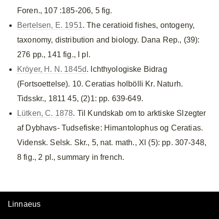
Foren., 107 :185-206, 5 fig.
Bertelsen, E. 1951
. The ceratioid fishes, ontogeny,
taxonomy, distribution and biology. Dana Rep., (39):
276 pp., 141 fig., I pl.
Kröyer, H. N. 1845d
. Ichthyologiske Bidrag
(Fortsoettelse). 10. Ceratias holbölli Kr. Naturh.
Tidsskr., 1811 45, (2)1: pp. 639-649.
Lütken, C. 1878
. Til Kundskab om to arktiske Slzegter
af Dybhavs- Tudsefiske: Himantolophus og Ceratias.
Vidensk. Selsk. Skr., 5, nat. math., Xl (5): pp. 307-348,
8 fig., 2 pl., summary in french.
Linnaeus